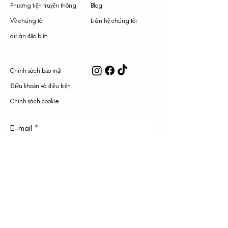
Phương tiện truyền thông
Blog
Về chúng tôi
Liên hệ chúng tôi
dự án đặc biệt
Chính sách bảo mật
Điều khoản và điều kiện
Chính sách cookie
E-mail
ĐẶT MUA
KANGRAWU LLC @2023 (DBA SINH VIÊN LÁI XE),
TẤT CẢ CÁC QUYỀN ĐƯỢC ĐẶT CHỖ