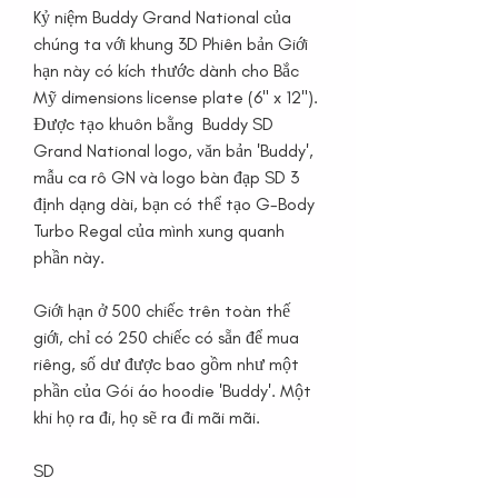
Kỷ niệm Buddy Grand National của
chúng ta với khung 3D Phiên bản Giới
hạn này có kích thước dành cho Bắc
Mỹ dimensions license plate (6" x 12").
Được tạo khuôn bằng Buddy SD
Grand National logo, văn bản 'Buddy',
mẫu ca rô GN và logo bàn đạp SD 3
định dạng dài, bạn có thể tạo G-Body
Turbo Regal của mình xung quanh
phần này.
Giới hạn ở 500 chiếc trên toàn thế
giới, chỉ có 250 chiếc có sẵn để mua
riêng, số dư được bao gồm như một
phần của Gói áo hoodie 'Buddy'. Một
khi họ ra đi, họ sẽ ra đi mãi mãi.
SD