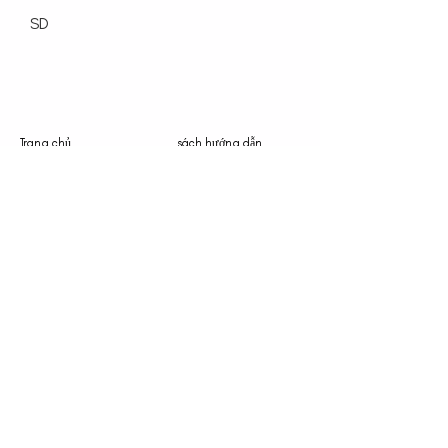
SD
Trang chủ
sách hướng dẫn
bộ sưu tập
Nhấn
Phương tiện truyền thông
Blog
Về chúng tôi
Liên hệ chúng tôi
dự án đặc biệt
Chính sách bảo mật
Điều khoản và điều kiện
Chính sách cookie
E-mail